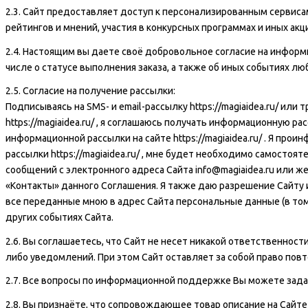
2.3. Сайт предоставляет доступ к персонализированным сервис
рейтингов и мнений, участия в конкурсных программах и иных ак
2.4. Настоящим вы даете своё добровольное согласие на информи
числе о статусе выполнения заказа, а также об иных событиях лю
2.5. Согласие на получение рассылки:
Подписываясь на SMS- и email-рассылку
https://magiaidea.ru/
или т
https://magiaidea.ru/
, я соглашаюсь получать информационную рас
информационной рассылки на сайте
https://magiaidea.ru/
. Я проин
рассылки
https://magiaidea.ru/
, мне будет необходимо самостояте
сообщений с электронного адреса Сайта info@
magiaidea.ru
или же
«Контакты» данного Соглашения. Я также даю разрешение Сайту 
все переданные мною в адрес Сайта персональные данные (в том
других событиях Сайта.
2.6. Вы соглашаетесь, что Сайт не несет никакой ответственнос
либо уведомлений. При этом Сайт оставляет за собой право повт
2.7. Все вопросы по информационной поддержке Вы можете зада
2.8. Вы признаёте, что сопровождающее товар описание на Сай