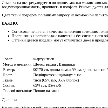
Лямочка на шее регулируется по длине, завязки можно завязы
воздухопроницаемость, прочность и комфорт. Рекомендуется д
Цвет ткани подберем по вашему запросу из возможной палитр
ВАЖНО:
Согласование цвета и качества нанесения возможно тольк
Претензии к цветопередаче нанесения без сигнального о
Оттенки цветов изделий могут отличаться даже в предела
Товар:
Фартук тиси
Метод нанесения:
Шелкография , Вышивка
Размер:
90*70 см, длина лямки 59 см, длина завязок 
Цвет:
Подбирается индивидуально
Ткань:
тиси (65% п/э, 35% хлопок)
Состав:
65% п/э, 35% х/б
Способ поставки:
Пошив на заказ
Доставка
Компания «Магия идей» осуществляет доставку заказов сувени