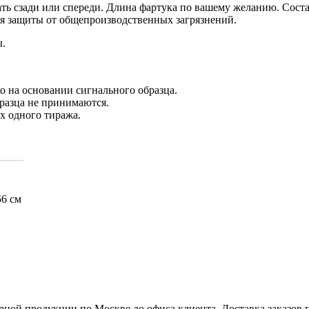
вать сзади или спереди. Длина фартука по вашему желанию. Сос
ля защиты от общепроизводственных загрязнений.
ы.
о на основании сигнального образца.
бразца не принимаются.
х одного тиража.
56 см
рной продукции по Москве до офиса клиента. Доставка заказов 