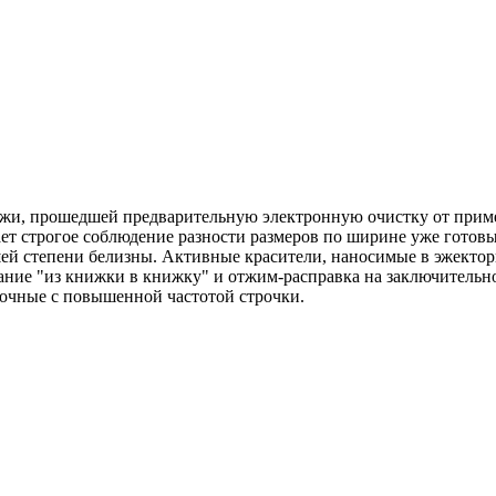
, прошедшей предварительную электронную очистку от примес
ает строгое соблюдение разности размеров по ширине уже готовы
шей степени белизны. Активные красители, наносимые в эжекто
ание "из книжки в книжку" и отжим-расправка на заключительн
очные с повышенной частотой строчки.