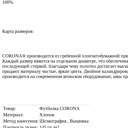
100%.
Карта размеров:
CORONA® производится из гребенной хлопчатобумажной пряжи
Каждый размер вяжется на отдельном диаметре, что обеспечив
последующей стиркой, благодаря чему полотно достигает выс
придают материалу чистые, яркие цвета. Двойное каландриров
производится на современном японском оборудовании; швы пр
Товар:
Футболка CORONA
Материал:
Хлопок
Метод нанесения:
Шелкография , Вышивка
Плотность ткани:
145 гр./м2