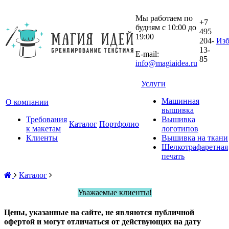
Мы работаем по
+7
будням с 10:00 до
495
19:00
204-
Изб
13-
E-mail:
85
info@magiaidea.ru
Услуги
Машинная
О компании
вышивка
Требования
Вышивка
Каталог
Портфолио
к макетам
логотипов
Клиенты
Вышивка на ткани
Шелкотрафаретная
печать
Каталог
Уважаемые клиенты!
Цены, указанные на сайте, не являются публичной
офертой и могут отличаться от действующих на дату