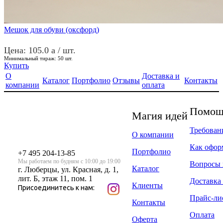
Мешок для обуви (оксфорд)
Цена: 105.0
a
/ шт.
Минимальный тираж:
50
шт.
Купить
О
Доставка и
Каталог
Портфолио
Отзывы
Контакты
компании
оплата
Помощь
Магия идей
Требован
О компании
Как офор
Портфолио
+7 495 204-13-85
Мы работаем по будням с 10:00 до 19:00
Вопросы 
Каталог
г. Люберцы, ул. Красная, д. 1,
лит. Б, этаж 11, пом. 1
Доставка 
Клиенты
Присоединитесь к нам:
Прайс-ли
Контакты
Оплата
Оферта