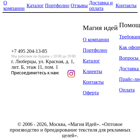
О
Доставка и
Каталог
Портфолио
Отзывы
Контакты
компании
оплата
Помощь
Магия идей
Требован
О компании
Как офор
Портфолио
+7 495 204-13-85
Мы работаем по будням с 10:00 до 19:00
Вопросы 
Каталог
г. Люберцы, ул. Красная, д. 1,
лит. Б, этаж 11, пом. 1
Доставка 
Клиенты
Присоединитесь к нам:
Прайс-ли
Контакты
Оплата
Оферта
© 2006 - 2026, Москва, «Магия Идей». «Оптовое
производство и брендирование текстиля для рекламных
целей».