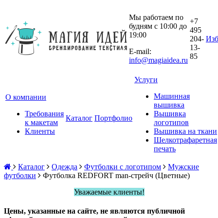
Мы работаем по
+7
будням с 10:00 до
495
19:00
204-
Изб
13-
E-mail:
85
info@magiaidea.ru
Услуги
Машинная
О компании
вышивка
Требования
Вышивка
Каталог
Портфолио
к макетам
логотипов
Клиенты
Вышивка на ткани
Шелкотрафаретная
печать
Каталог
Одежда
Футболки с логотипом
Мужские
футболки
Футболка REDFORT man-стрейч (Цветные)
Уважаемые клиенты!
Цены, указанные на сайте, не являются публичной