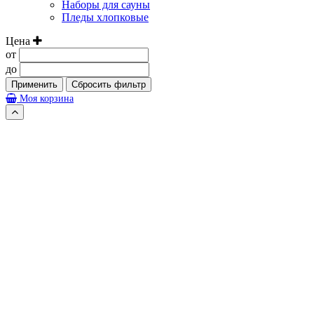
Наборы для сауны
Пледы хлопковые
Цена
от
до
Применить
Сбросить фильтр
Моя корзина