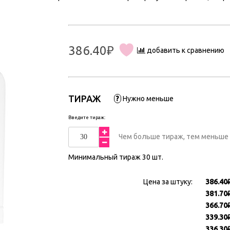
386.40₽
добавить к сравнению
ТИРАЖ
?
Нужно меньше
Введите тираж:
Чем больше тираж, тем меньше 
Минимальный тираж
30
шт.
Цена за штуку:
386.40
381.70
366.70
339.30
336.30