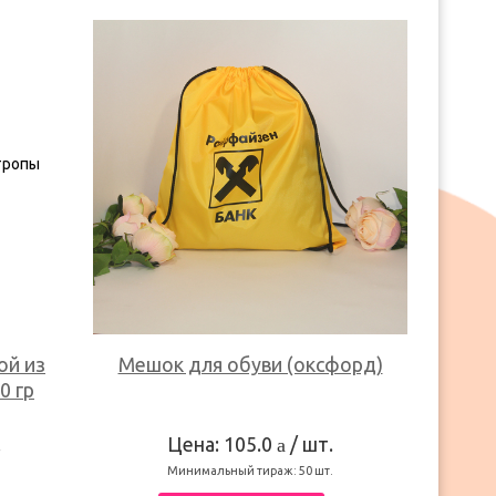
ой из
Мешок для обуви (оксфорд)
0 гр
.
Цена: 105.0
/ шт.
a
.
Минимальный тираж:
50
шт.