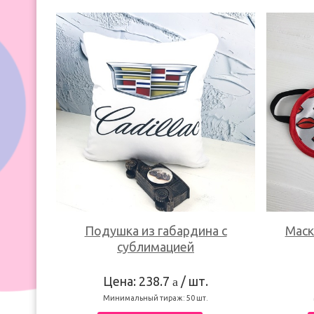
Подушка из габардина с
Маск
сублимацией
Цена: 238.7
/ шт.
a
Минимальный тираж:
50
шт.