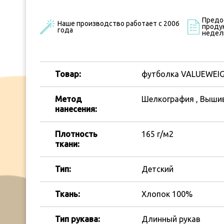
Предо
Наше производство работает с 2006
продук
года
недел
Товар:
футболка VALUEWEIG
Метод
Шелкография , Выши
нанесения:
Плотность
165 г/м2
ткани:
Тип:
Детский
Ткань:
Хлопок 100%
Тип рукава:
Длинный рукав