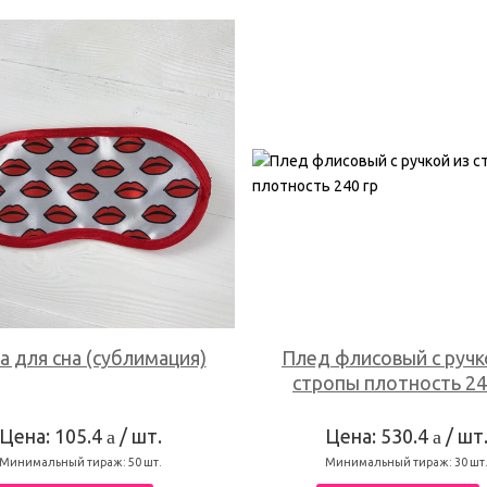
а для сна (сублимация)
Плед флисовый с ручк
стропы плотность 24
Цена: 105.4
/ шт.
Цена: 530.4
/ шт
a
a
Минимальный тираж:
50
шт.
Минимальный тираж:
30
шт