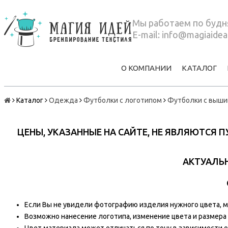
Мы работаем по будня
E-mail:
info@magiaidea
О КОМПАНИИ
КАТАЛОГ
Каталог
Одежда
Футболки с логотипом
Футболки с выши
ЦЕНЫ, УКАЗАННЫЕ НА САЙТЕ, НЕ ЯВЛЯЮТСЯ
АКТУАЛЬН
Если Вы не увидели фотографию изделия нужного цвета, мы
Возможно нанесение логотипа, изменение цвета и размера