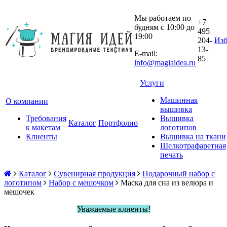
Мы работаем по
+7
будням с 10:00 до
495
19:00
204-
Изб
13-
E-mail:
85
info@magiaidea.ru
Услуги
Машинная
О компании
вышивка
Требования
Вышивка
Каталог
Портфолио
к макетам
логотипов
Клиенты
Вышивка на ткани
Шелкотрафаретная
печать
Каталог
Сувенирная продукция
Подарочный набор с
логотипом
Набор с мешочком
Маска для сна из велюра и
мешочек
Уважаемые клиенты!