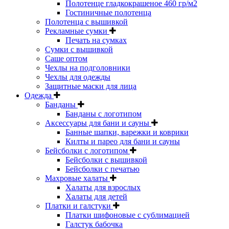
Полотенце гладкокрашеное 460 гр/м2
Гостиничные полотенца
Полотенца с вышивкой
Рекламные сумки
Печать на сумках
Сумки с вышивкой
Саше оптом
Чехлы на подголовники
Чехлы для одежды
Защитные маски для лица
Одежда
Банданы
Банданы с логотипом
Аксессуары для бани и сауны
Банные шапки, варежки и коврики
Килты и парео для бани и сауны
Бейсболки с логотипом
Бейсболки с вышивкой
Бейсболки с печатью
Махровые халаты
Халаты для взрослых
Халаты для детей
Платки и галстуки
Платки шифоновые с сублимацией
Галстук бабочка