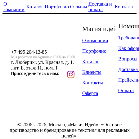
О
Доставка и
Каталог
Портфолио
Отзывы
Контакты
компании
оплата
Помощь
Магия идей
Требован
О компании
Как офор
Портфолио
+7 495 204-13-85
Мы работаем по будням с 10:00 до 19:00
Вопросы 
Каталог
г. Люберцы, ул. Красная, д. 1,
лит. Б, этаж 11, пом. 1
Доставка 
Клиенты
Присоединитесь к нам:
Прайс-ли
Контакты
Оплата
Оферта
© 2006 - 2026, Москва, «Магия Идей». «Оптовое
производство и брендирование текстиля для рекламных
целей».