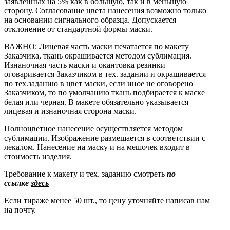
заявленных на 5% как в большую, так и в меньшую
сторону. Согласование цвета нанесения возможно только
на основании сигнального образца. Допускается
отклонение от стандартной формы маски.
ВАЖНО: Лицевая часть маски печатается по макету
Заказчика, ткань окрашивается методом сублимация.
Изнаночная часть маски и окантовка резинки
оговаривается Заказчиком в тех. задании и окрашивается
по тех.заданию в цвет маски, если иное не оговорено
Заказчиком, то по умолчанию ткань подбирается к маске
белая или черная. В макете обязательно указывается
лицевая и изнаночная сторона маски.
Полноцветное нанесение осуществляется методом
сублимации. Изображение размещается в соответствии с
лекалом. Нанесение на маску и на мешочек входит в
стоимость изделия.
Требование к макету и тех. заданию
с
мотреть
по
ссылке
здесь
Если тираже менее 50 шт., то цену уточняйте написав нам
на почту.