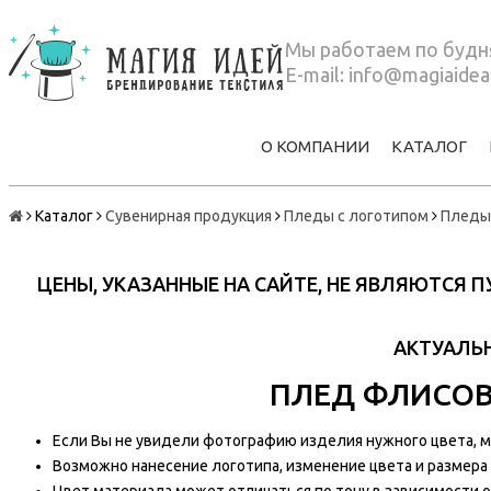
Мы работаем по будня
E-mail:
info@magiaidea
О КОМПАНИИ
КАТАЛОГ
Каталог
Сувенирная продукция
Пледы с логотипом
Пледы
ЦЕНЫ, УКАЗАННЫЕ НА САЙТЕ, НЕ ЯВЛЯЮТСЯ
АКТУАЛЬН
ПЛЕД ФЛИСОВЫ
Если Вы не увидели фотографию изделия нужного цвета, мы
Возможно нанесение логотипа, изменение цвета и размера