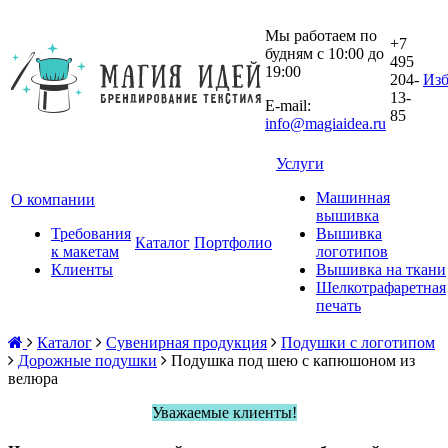
Мы работаем по
+7
будням с 10:00 до
495
19:00
204-
Изб
13-
E-mail:
85
info@magiaidea.ru
Услуги
Машинная
О компании
вышивка
Требования
Вышивка
Каталог
Портфолио
к макетам
логотипов
Клиенты
Вышивка на ткани
Шелкотрафаретная
печать
Каталог
Сувенирная продукция
Подушки с логотипом
Дорожные подушки
Подушка под шею с капюшоном из
велюра
Уважаемые клиенты!