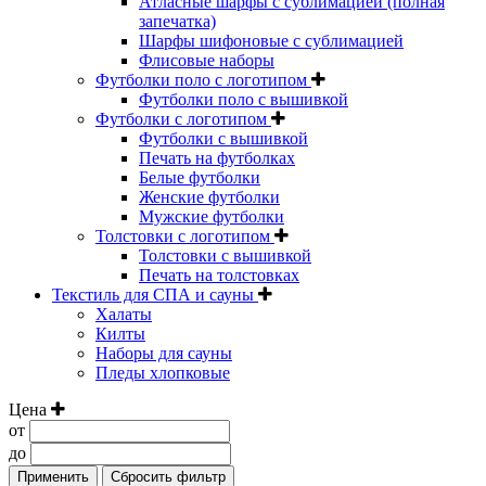
Атласные шарфы с сублимацией (полная
запечатка)
Шарфы шифоновые с сублимацией
Флисовые наборы
Футболки поло с логотипом
Футболки поло с вышивкой
Футболки с логотипом
Футболки с вышивкой
Печать на футболках
Белые футболки
Женские футболки
Мужские футболки
Толстовки с логотипом
Толстовки с вышивкой
Печать на толстовках
Текстиль для СПА и сауны
Халаты
Килты
Наборы для сауны
Пледы хлопковые
Цена
от
до
Применить
Сбросить фильтр