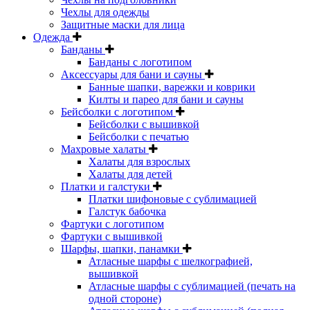
Чехлы для одежды
Защитные маски для лица
Одежда
Банданы
Банданы с логотипом
Аксессуары для бани и сауны
Банные шапки, варежки и коврики
Килты и парео для бани и сауны
Бейсболки с логотипом
Бейсболки с вышивкой
Бейсболки с печатью
Махровые халаты
Халаты для взрослых
Халаты для детей
Платки и галстуки
Платки шифоновые с сублимацией
Галстук бабочка
Фартуки с логотипом
Фартуки с вышивкой
Шарфы, шапки, панамки
Атласные шарфы с шелкографией,
вышивкой
Атласные шарфы с сублимацией (печать на
одной стороне)