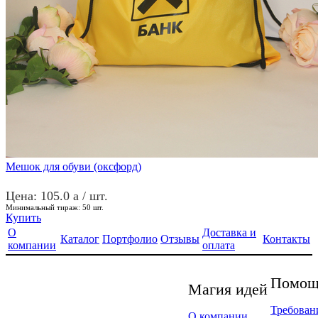
Мешок для обуви (оксфорд)
Цена: 105.0
a
/ шт.
Минимальный тираж:
50
шт.
Купить
О
Доставка и
Каталог
Портфолио
Отзывы
Контакты
компании
оплата
Помощь
Магия идей
Требован
О компании