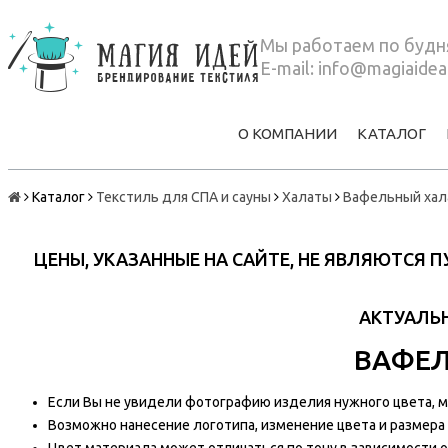
Мы работаем по будня
E-mail:
info@magiaidea
О КОМПАНИИ
КАТАЛОГ
Каталог
Текстиль для СПА и сауны
Халаты
Вафельный хал
ЦЕНЫ, УКАЗАННЫЕ НА САЙТЕ, НЕ ЯВЛЯЮТСЯ
АКТУАЛЬН
ВАФЕЛ
Если Вы не увидели фотографию изделия нужного цвета, мы
Возможно нанесение логотипа, изменение цвета и размера