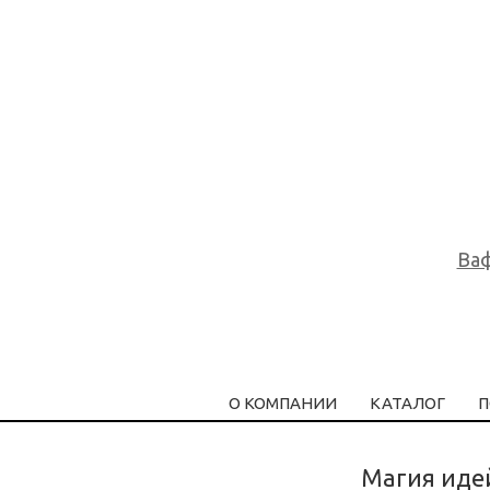
Ваф
О КОМПАНИИ
КАТАЛОГ
П
Магия иде